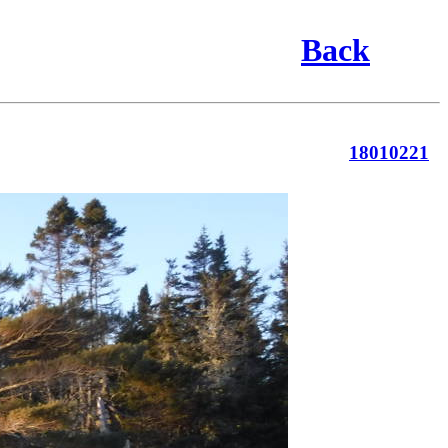
Back
18010221